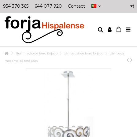
954 370 365
644 077 920
Contact
Iluminação de ferro forjado
Lâmpadas de ferro forjado
Lâmpada
moderna do teto Eses