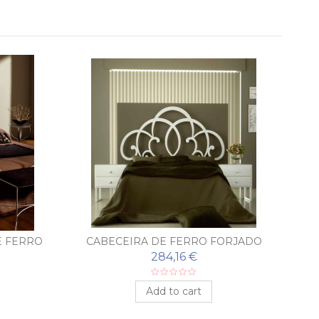
E FERRO
CABECEIRA DE FERRO FORJADO
C
RA
GUADALAJARA
284,16 €
Add to cart