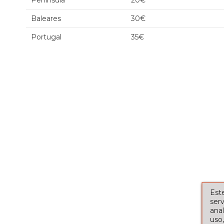
Península
20€
Baleares
30€
Portugal
35€
Este
serv
ana
uso,