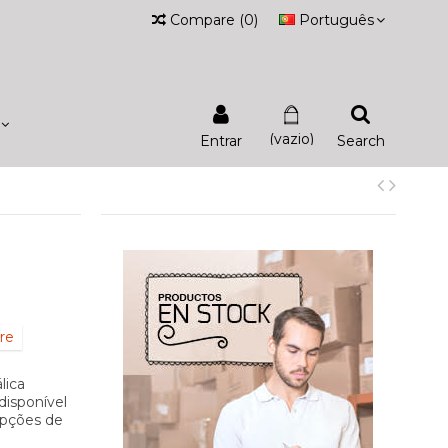
Compare
(
0
)
Português
(vazio)
Entrar
Search
re
lica
disponível
 opções de