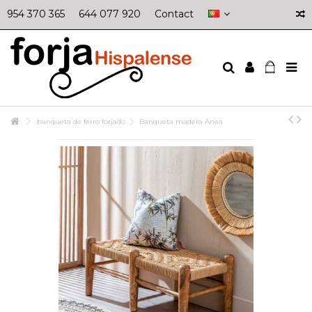
954 370 365
644 077 920
Contact
banqueta de ferro forjado
Banqueta madera Anea