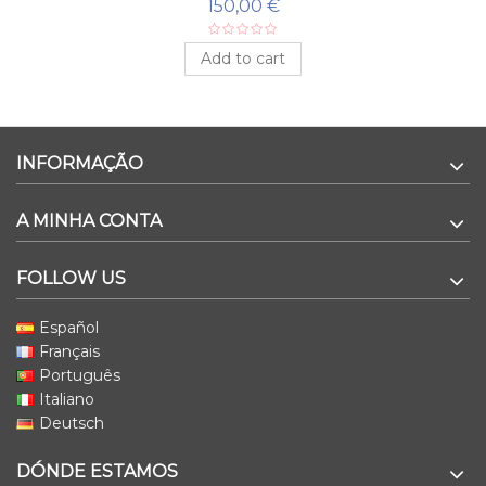
RETRO
150,00 €
Add to cart
INFORMAÇÃO
A MINHA CONTA
FOLLOW US
Español
Français
Português
Italiano
Deutsch
DÓNDE ESTAMOS