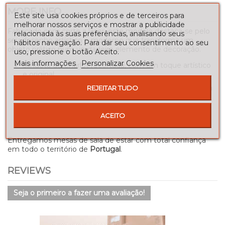
MORE INFO
Este site usa cookies próprios e de terceiros para
melhorar nossos serviços e mostrar a publicidade
Fabricado com corte a laser, este modelo destaca-se pelo
relacionada às suas preferências, analisando seus
seu desenho artístico e moderno que transforma um
hábitos navegação. Para dar seu consentimento ao seu
objeto prático num verdadeiro elemento de decoração.
uso, pressione o botão Aceito.
Mais informações
Personalizar Cookies
Silhueta de Charlot recortada, com um toque artístico
e original.
Disponível em várias cores para se adaptar ao estilo da
REJEITAR TUDO
sua casa.
Estrutura robusta e prática para organizar os guarda-
ACEITO
chuvas.
Entregamos mesas de sala de estar com total confiança
em todo o território de
Portugal
.
REVIEWS
Seja o primeiro a fazer uma avaliação!