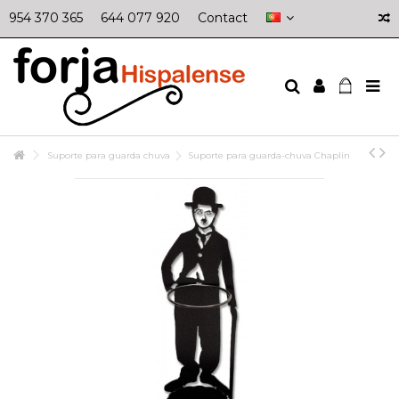
954 370 365
644 077 920
Contact
Suporte para guarda chuva
Suporte para guarda-chuva Chaplin