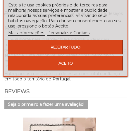
Este site usa cookies próprios e de terceiros para
melhorar nossos serviços e mostrar a publicidade
Print
Add to Compare
Adicionar à Lista de desejos
relacionada às suas preferências, analisando seus
hábitos navegação. Para dar seu consentimento ao seu
uso, pressione o botão Aceito.
MORE INFO
Mais informações
Personalizar Cookies
Este
suporte para guarda-chuva original
é ideal para
transformar a entrada da sua casa num espaço acolhedor e
REJEITAR TUDO
personalizado, oferecendo ao mesmo tempo durabilidade e
elegância. Está disponível em várias cores, permitindo
escolher o acabamento que melhor harmonize com o
ACEITO
ambiente.
Entregamos mesas de sala de estar com total confiança
em todo o território de
Portugal
.
REVIEWS
Seja o primeiro a fazer uma avaliação!