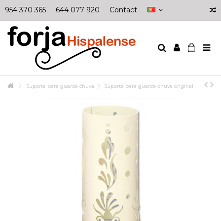
954 370 365
644 077 920
Contact
Suporte para guarda chuva
Suporte para guarda-chuva original