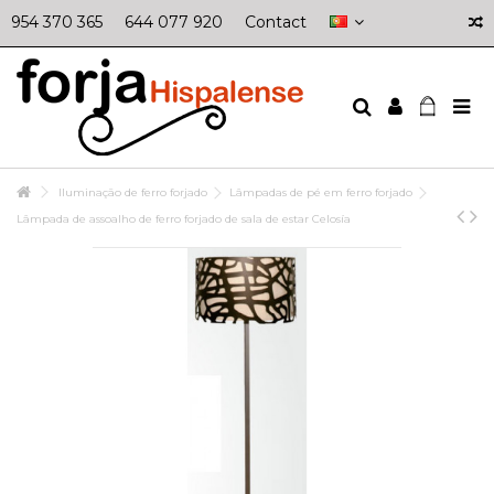
954 370 365
644 077 920
Contact
Iluminação de ferro forjado
Lâmpadas de pé em ferro forjado
Lâmpada de assoalho de ferro forjado de sala de estar Celosía