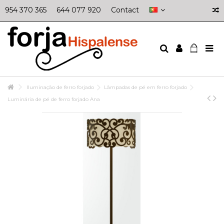
954 370 365
644 077 920
Contact
Iluminação de ferro forjado
Lâmpadas de pé em ferro forjado
Luminária de pé de ferro forjado Ana