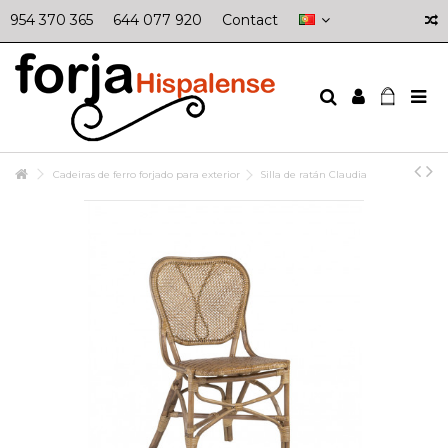
954 370 365
644 077 920
Contact
Cadeiras de ferro forjado para exterior
Silla de ratán Claudia