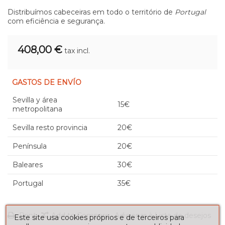
Distribuímos cabeceiras em todo o território de
Portugal
com eficiência e segurança.
408,00 €
tax incl.
GASTOS DE ENVÍO
Sevilla y área
15€
metropolitana
Sevilla resto provincia
20€
Península
20€
Baleares
30€
Portugal
35€
Print
Add to Compare
Adicionar à Lista de desejos
Este site usa cookies próprios e de terceiros para