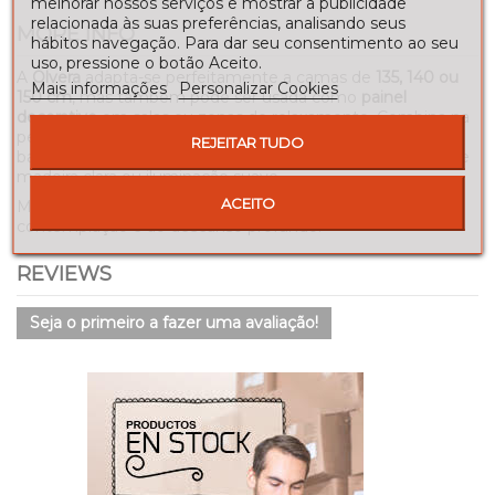
melhorar nossos serviços e mostrar a publicidade
relacionada às suas preferências, analisando seus
MORE INFO
hábitos navegação. Para dar seu consentimento ao seu
uso, pressione o botão Aceito.
A
Olvera
adapta-se perfeitamente a camas de
135, 140 ou
Mais informações
Personalizar Cookies
150 cm
, mas também pode ser usada como
painel
decorativo
em salas ou zonas de relaxamento. Combina na
perfeição com estilos boho, rústicos ou minimalistas —
REJEITAR TUDO
bastando complementá-la com têxteis naturais, móveis de
madeira clara ou iluminação suave.
ACEITO
Mais do que uma cabeceira, é um convite diário à
contemplação e ao descanso profundo.
REVIEWS
Seja o primeiro a fazer uma avaliação!