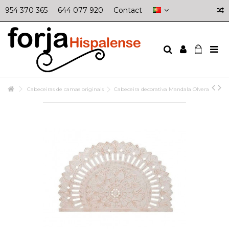
954 370 365
644 077 920
Contact
Cabeceiras de camas originais
Cabeceira decorativa Mandala Olvera