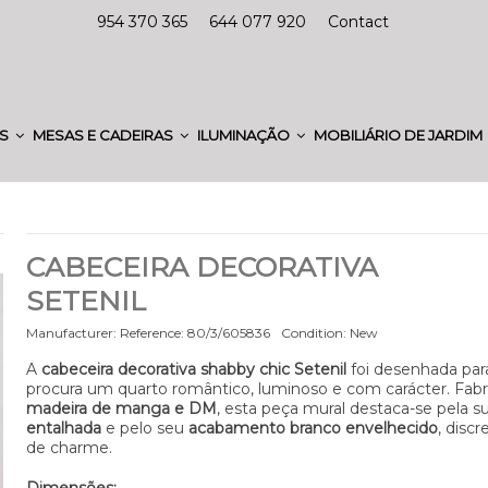
954 370 365
644 077 920
Contact
ES
MESAS E CADEIRAS
ILUMINAÇÃO
MOBILIÁRIO DE JARDIM
CABECEIRA DECORATIVA
SETENIL
Manufacturer:
Reference:
80/3/605836
Condition:
New
A
cabeceira decorativa shabby chic Setenil
foi desenhada pa
procura um quarto romântico, luminoso e com carácter. Fab
madeira de manga e DM
, esta peça mural destaca-se pela s
entalhada
e pelo seu
acabamento branco envelhecido
, discr
de charme.