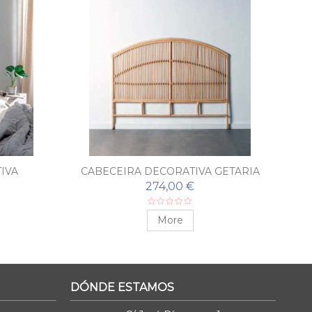
IVA
CABECEIRA DECORATIVA GETARIA
CA
274,00 €
More
DÓNDE ESTAMOS