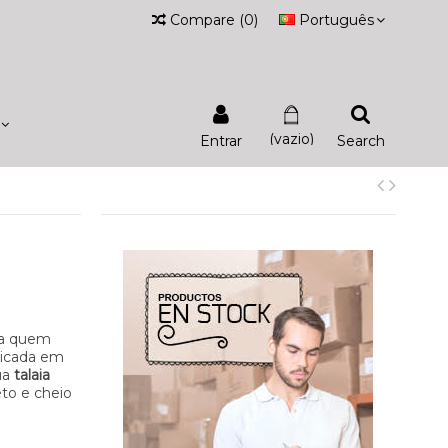
Compare
(
0
)
Português
(vazio)
Entrar
Search
ra quem
ricada em
ua
talaia
eto e cheio