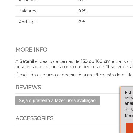
Península
20€
Baleares
30€
Portugal
35€
MORE INFO
A
Setenil
é ideal para camas de
150 ou 160 cm
e transfor
ou acessórios naturais como candeeiros de fibras vegetai
É mais do que uma cabeceira: é uma afirmação de estilo
REVIEWS
Este
serv
Seja o primeiro a fazer uma avaliação!
ana
uso,
Mai
ACCESSORIES