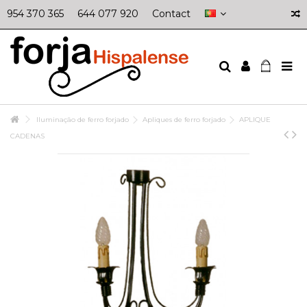
954 370 365
644 077 920
Contact
Iluminação de ferro forjado
Apliques de ferro forjado
APLIQUE
CADENAS