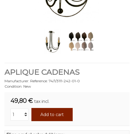
APLIQUE CADENAS
Manufacturer:
Reference:
74/1/3111-242-01-0
Condition:
New
49,80 €
tax incl.
Add to cart