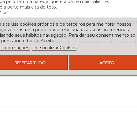
da pelo teto da parede, que é a parte mais saliente.
é a parte mais alta do teto.
7 cm.
imples. O teto é liso e na parte inferior tem um desenho simpl
 site usa cookies próprios e de terceiros para melhorar nossos
iços e mostrar a publicidade relacionada às suas preferências,
lisando seus hábitos navegação. Para dar seu consentimento ao
ncaixam perfeitamente em ambientes rurais e casas de campo, m
 pressione o botão Aceito.
a os acabamentos mais comuns sejam tons escuros como preto o
s informações
Personalizar Cookies
estufa que garante a mais alta qualidade do produto.
REJEITAR TUDO
ACEITO