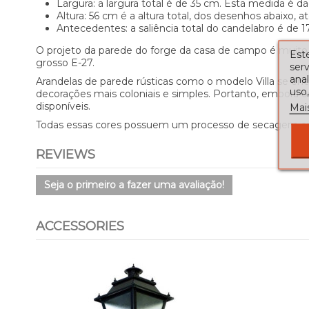
Largura: a largura total é de 35 cm. Esta medida é da
Altura: 56 cm é a altura total, dos desenhos abaixo, at
Antecedentes: a saliência total do candelabro é de 1
O projeto da parede do forge da casa de campo é muito s
Este
grosso E-27.
serv
ana
Arandelas de parede rústicas como o modelo Villa se e
uso,
decorações mais coloniais e simples. Portanto, embor
disponíveis.
Mai
Todas essas cores possuem um processo de secagem em 
REVIEWS
Seja o primeiro a fazer uma avaliação!
ACCESSORIES