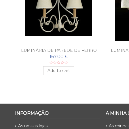
RRO
LUMINÁRIA DE PAREDE DE FERRO
LUMINÁ
FORJADO BAEZA
FORJ
167,00 €
Add to cart
INFORMAÇÃO
A MINHA
As nossas lojas
As minha