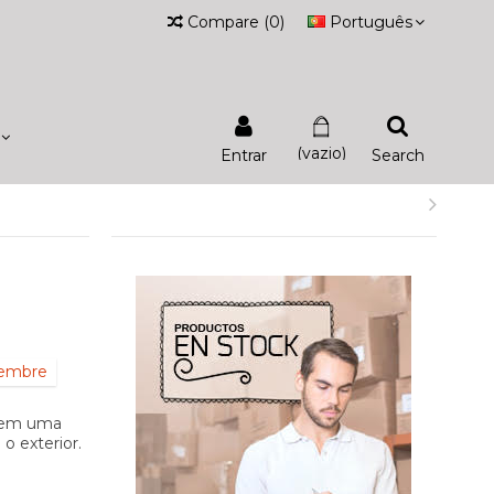
Compare
(
0
)
Português
(vazio)
Entrar
Search
iembre
r em uma
o exterior.