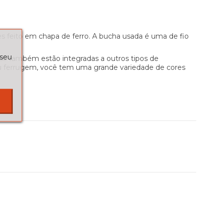
es feito em chapa de ferro. A bucha usada é uma de fio
 seu
as também estão integradas a outros tipos de
u ferrugem, você tem uma grande variedade de cores