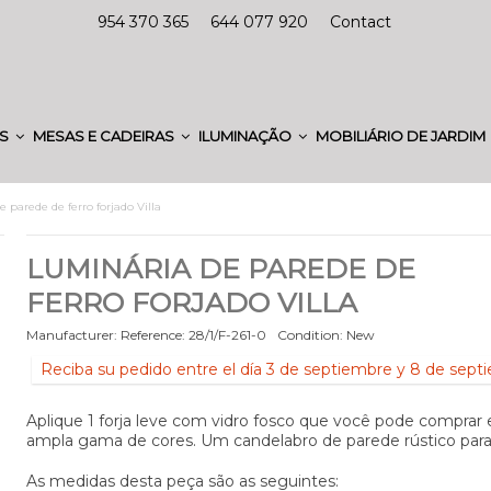
954 370 365
644 077 920
Contact
ES
MESAS E CADEIRAS
ILUMINAÇÃO
MOBILIÁRIO DE JARDIM
 parede de ferro forjado Villa
LUMINÁRIA DE PAREDE DE
FERRO FORJADO VILLA
Manufacturer:
Reference:
28/1/F-261-0
Condition:
New
Reciba su pedido entre el día 3 de septiembre y 8 de sept
Aplique 1 forja leve com vidro fosco que você pode compra
ampla gama de cores. Um candelabro de parede rústico para 
As medidas desta peça são as seguintes: