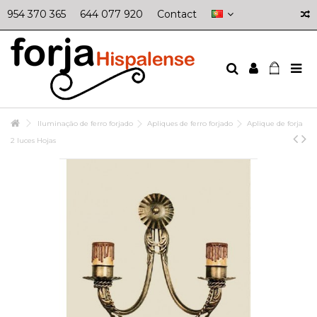
954 370 365
644 077 920
Contact
Iluminação de ferro forjado
Apliques de ferro forjado
Aplique de forja
2 luces Hojas