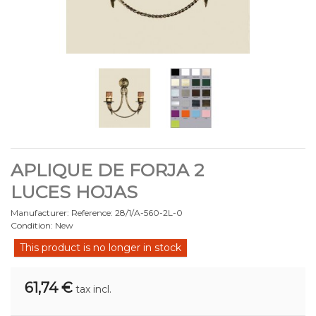
APLIQUE DE FORJA 2
LUCES HOJAS
Manufacturer:
Reference:
28/1/A-560-2L-0
Condition:
New
This product is no longer in stock
61,74 €
tax incl.