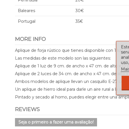
Península
20€
Baleares
30€
Portugal
35€
MORE INFO
Este
Aplique de forja rústico que tienes disponible con 1 luz o 
serv
ana
Las medidas de este modelo son las siguientes:
uso,
Aplique de 1 luz de 9 cm. de ancho x 47 cm. de alto x 17
Mai
Aplique de 2 luces de 34 cm. de ancho x 47 cm. de alto x
Ambos modelos de aplique llevan un casquillo E-27 con u
Un aplique de hierro ideal para darle un aire rural a la ilu
Pintado y secado al horno, puedes elegir entre una ampl
REVIEWS
Seja o primeiro a fazer uma avaliação!