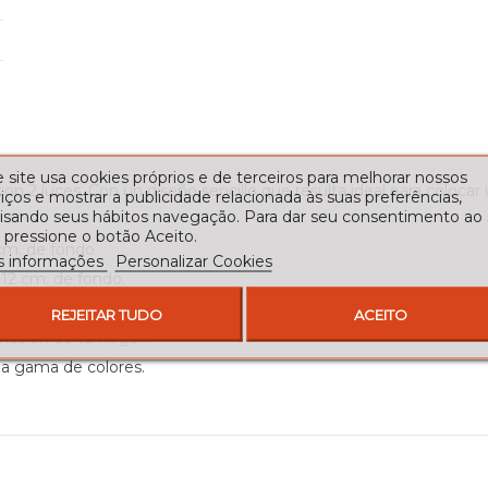
 site usa cookies próprios e de terceiros para melhorar nossos
con 2 luces. Con un diseño sencillo que resulta ideal para colocar 
iços e mostrar a publicidade relacionada às suas preferências,
lisando seus hábitos navegação. Para dar seu consentimento ao
 pressione o botão Aceito.
 cm. de fondo
s informações
Personalizar Cookies
 12 cm. de fondo.
na funda de vela envejecida.
REJEITAR TUDO
ACEITO
minación de tu hogar.
ia gama de colores.