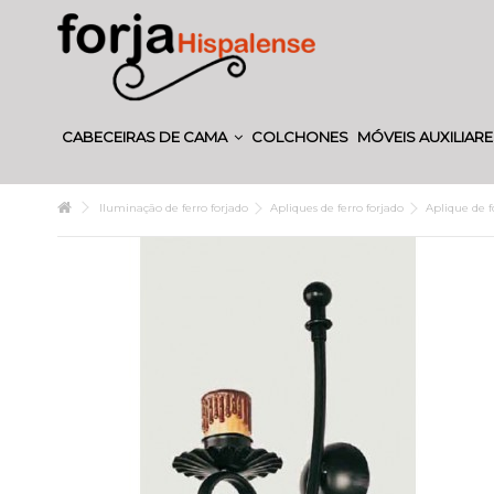
CABECEIRAS DE CAMA
COLCHONES
MÓVEIS AUXILIAR
Iluminação de ferro forjado
Apliques de ferro forjado
Aplique de f