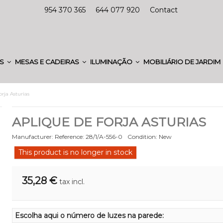
954 370 365
644 077 920
Contact
ES
MESAS E CADEIRAS
ILUMINAÇÃO
MOBILIÁRIO DE JARDIM
orja Asturias
APLIQUE DE FORJA ASTURIAS
Manufacturer:
Reference:
28/1/A-556-0
Condition:
New
This product is no longer in stock
35,28 €
tax incl.
Escolha aqui o número de luzes na parede: