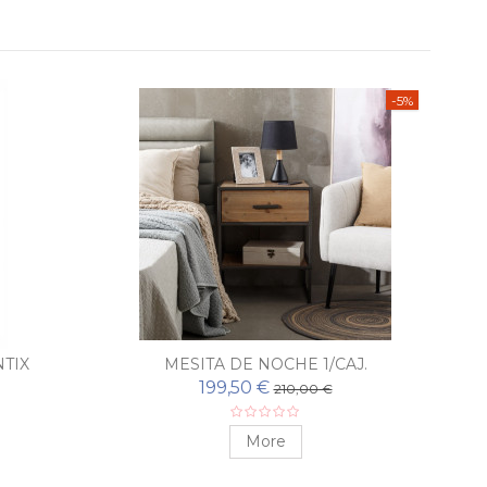
-5%
TIX
MESITA DE NOCHE 1/CAJ.
ESTOCOLMO
199,50 €
210,00 €
More