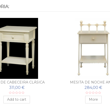
RIA:
DE CABECEIRA CLÁSICA
MESITA DE NOCHE AN
311,00 €
284,00 €
Add to cart
More