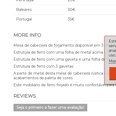
Península
20€
Baleares
30€
Portugal
35€
MORE INFO
Este
Mesa de cabeceira de forjamento disponível em 3 format
serv
ana
Estrutura de ferro com uma folha de metal acima e outra
uso,
Estrutura de ferro com uma gaveta e uma folha de metal
Mai
Estrutura de ferro com 3 gavetas.
A parte de metal desta mesa de cabeceira rústica é pi
acabamentos da paleta de cores.
Este mobiliário de ferro forjado é muito confortável par
REVIEWS
Seja o primeiro a fazer uma avaliação!