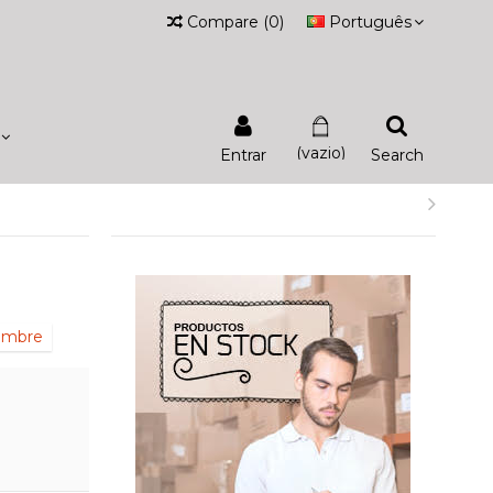
Compare
(
0
)
Português
(vazio)
Entrar
Search
iembre