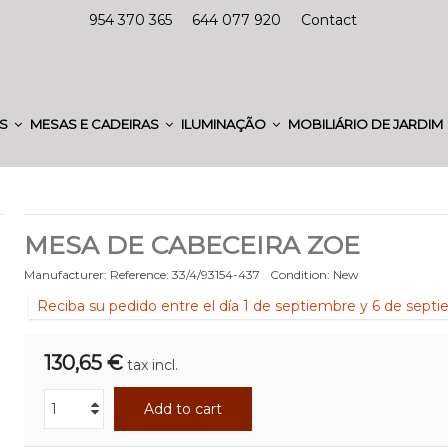
954 370 365
644 077 920
Contact
ES
MESAS E CADEIRAS
ILUMINAÇÃO
MOBILIÁRIO DE JARDIM
MESA DE CABECEIRA ZOE
Manufacturer:
Reference:
33/4/93154-437
Condition:
New
Reciba su pedido entre el día 1 de septiembre y 6 de sept
130,65 €
tax incl.
Add to cart