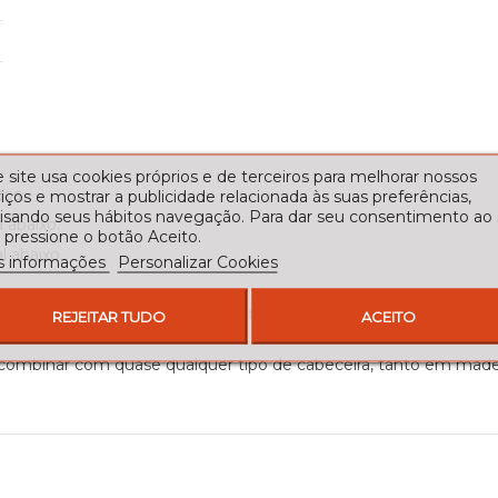
 site usa cookies próprios e de terceiros para melhorar nossos
os:
iços e mostrar a publicidade relacionada às suas preferências,
lisando seus hábitos navegação. Para dar seu consentimento ao
 abaixo.
 pressione o botão Aceito.
 abaixo.
s informações
Personalizar Cookies
ntada e seca no forno, e a madeira tem um acabamento completa
REJEITAR TUDO
ACEITO
a combinar com quase qualquer tipo de cabeceira, tanto em madeir