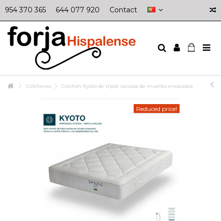
954 370 365
644 077 920
Contact
Colchones
Colchón Kyoto de triple carcasa de muelles ensacados
Reduced price!