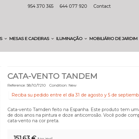
954 370 365
644 077 920
Contact
ES
MESAS E CADEIRAS
ILUMINAÇÃO
MOBILIÁRIO DE JARDIM
CATA-VENTO TANDEM
Reference:
58/10/7210
Condition:
New
Reciba su pedido entre el día 31 de agosto y 5 de septiemb
Cata-vento Tamden feito na Espanha. Este produto tem uma
de dois anos na pintura e doze anticorrosão. Você pode comp
cata-vento na cor preta.
151,63 €