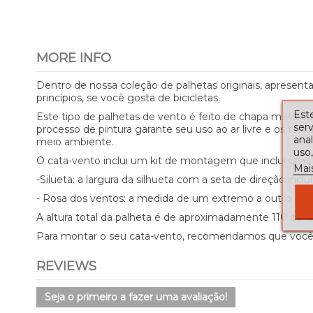
MORE INFO
Dentro de nossa coleção de palhetas originais, apresen
princípios, se você gosta de bicicletas.
Este
Este tipo de palhetas de vento é feito de chapa metálic
serv
processo de pintura garante seu uso ao ar livre e os tor
ana
meio ambiente.
uso,
O cata-vento inclui um kit de montagem que inclui uma r
Mai
-Silueta: a largura da silhueta com a seta de direção 
- Rosa dos ventos: a medida de um extremo a outro é de
A altura total da palheta é de aproximadamente 110 cent
Para montar o seu cata-vento, recomendamos que você te
REVIEWS
Seja o primeiro a fazer uma avaliação!