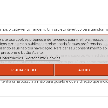
tamos o cata-vento Tandem. Um projeto divertido para transform
 site usa cookies próprios e de terceiros para melhorar nossos
a, então elas são submetidas a um tipo de corte plasma de alta 
iços e mostrar a publicidade relacionada às suas preferências,
na um produto anticorrosivo. Todos os materiais utilizados na p
lisando seus hábitos navegação. Para dar seu consentimento ao
 pressione o botão Aceito.
osa dos ventos, a figura com a flecha e o suporte. As medidas 
s informações
Personalizar Cookies
incluída é de 8 centímetros de comprimento por 45 cm. aproxima
 66 centímetros.
REJEITAR TUDO
ACEITO
ímetros.
nha uma bússola à mão para guiá-lo e que a direção que indica