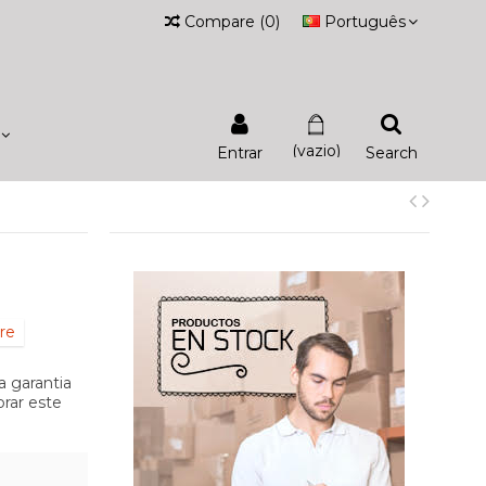
Compare
(
0
)
Português
(vazio)
Entrar
Search
re
 garantia
rar este